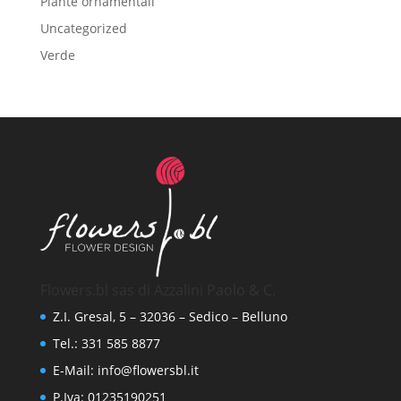
Piante ornamentali
Uncategorized
Verde
Flowers.bl sas di Azzalini Paolo & C.
Z.I. Gresal, 5 – 32036 – Sedico – Belluno
Tel.: 331 585 8877
E-Mail:
info@flowersbl.it
P.Iva: 01235190251