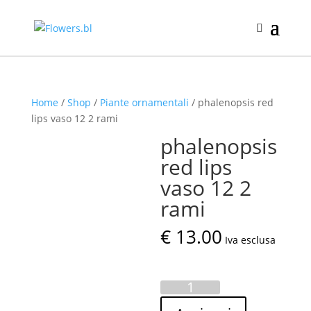
Home
/
Shop
/
Piante ornamentali
/ phalenopsis red
lips vaso 12 2 rami
phalenopsis
red lips
vaso 12 2
rami
€
13.00
Iva esclusa
phalenopsis
red