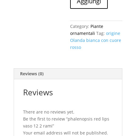
Aggiungi
lips
vaso
12
2
Category:
Piante
rami
ornamentali
Tag:
origine
quantity
Olanda bianca con cuore
rosso
Reviews (0)
Reviews
There are no reviews yet.
Be the first to review “phalenopsis red lips
vaso 12 2 rami”
Your email address will not be published.