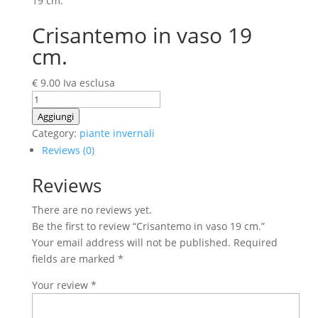
19 cm.
Crisantemo in vaso 19
cm.
€
9.00
Iva esclusa
Crisantemo
in
Aggiungi
vaso
Category:
piante invernali
19
Reviews (0)
cm.
Reviews
quantity
There are no reviews yet.
Be the first to review “Crisantemo in vaso 19 cm.”
Your email address will not be published.
Required
fields are marked
*
Your review
*