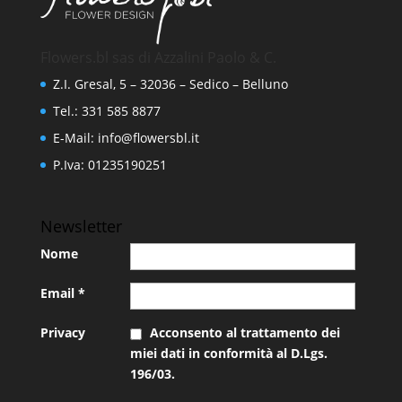
Flowers.bl sas di Azzalini Paolo & C.
Z.I. Gresal, 5 – 32036 – Sedico – Belluno
Tel.: 331 585 8877
E-Mail:
info@flowersbl.it
P.Iva: 01235190251
Newsletter
Nome
Email
*
Privacy
Acconsento al trattamento dei
miei dati in conformità al D.Lgs.
196/03.