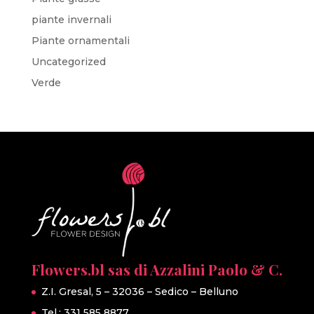
piante invernali
Piante ornamentali
Uncategorized
Verde
Flowers.bl sas di Azzalini Paolo & C.
Z.I. Gresal, 5 – 32036 – Sedico – Belluno
Tel.: 331 585 8877