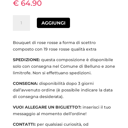
€
64.90
MAZZO
AGGIUNGI
A
SCETTRO
ROSE
Bouquet di rose rosse a forma di scettro
ROSSE
composto con 19 rose rosse qualità extra
quantità
SPEDIZIONE:
questa composizione è disponibile
solo con consegna nel Comune di Belluno e zone
limitrofe. Non si effettuano spedizioni.
CONSEGNA:
disponibilità dopo 3 giorni
dall’avvenuto ordine (è possibile indicare la data
di consegna desiderata).
VUOI ALLEGARE UN BIGLIETTO
?:
inserisci il tuo
messaggio al momento dell’ordine!
CONTATTI:
per qualsiasi curiosità, od