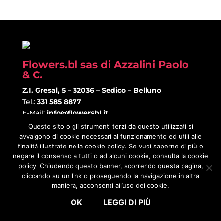
Flowers.bl sas di Azzalini Paolo
& C.
Z.I. Gresal, 5 – 32036 – Sedico – Belluno
Tel.:
331 585 8877
E-Mail:
info@flowersbl.it
P.Iva:
01235190251
Questo sito o gli strumenti terzi da questo utilizzati si
avvalgono di cookie necessari al funzionamento ed utili alle
finalità illustrate nella cookie policy. Se vuoi saperne di più o
negare il consenso a tutti o ad alcuni cookie, consulta la cookie
policy. Chiudendo questo banner, scorrendo questa pagina,
cliccando su un link o proseguendo la navigazione in altra
maniera, acconsenti all’uso dei cookie.
OK
LEGGI DI PIÙ
Design and development by
DiviMania
| Made in
WordPress
with ♡