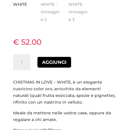
€
52.00
CHRISTMAS
AGGIUNGI
IN
LOVE
-
CHISTMAS IN LOVE – WHITE, è un elegante
WHITE
cuoricino color oro, arricchito da elementi
quantità
naturali (quali frutta essiccata, spezie e pignette),
rifinito con un nastrino in velluto.
Ideale da mettere nelle vostre case, oppure da
regalare a chi amate.