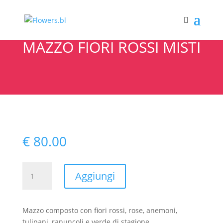
MAZZO FIORI ROSSI MISTI
€
80.00
MAZZO
Aggiungi
FIORI
ROSSI
MISTI
Mazzo composto con fiori rossi, rose, anemoni,
quantità
tulipani, ranuncoli e verde di stagione