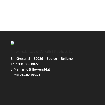
Flowers.bl sas di Azzalini Paolo & C.
Z.I. Gresal, 5 – 32036 – Sedico – Belluno
Tel.:
331 585 8877
E-Mail:
info@flowersbl.it
P.Iva:
01235190251